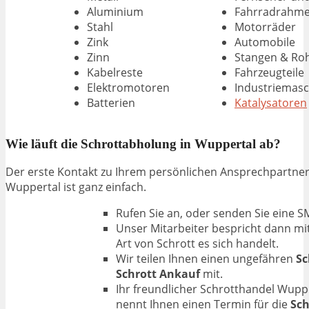
Aluminium
Fahrradrahm
Stahl
Motorräder
Zink
Automobile
Zinn
Stangen & Ro
Kabelreste
Fahrzeugteile
Elektromotoren
Industriemas
Batterien
Katalysatoren
Wie läuft die Schrottabholung in Wuppertal ab?
Der erste Kontakt zu Ihrem persönlichen Ansprechpartner
Wuppertal ist ganz einfach.
Rufen Sie an, oder senden Sie eine 
Unser Mitarbeiter bespricht dann mi
Art von Schrott es sich handelt.
Wir teilen Ihnen einen ungefähren
Sc
Schrott Ankauf
mit.
Ihr freundlicher Schrotthandel Wuppe
nennt Ihnen einen Termin für die
Sch