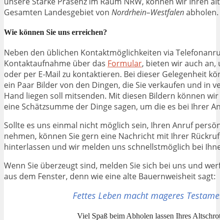
unsere Starke Präsenz im Raum NRW, können wir Ihren alt
Gesamten Landesgebiet von
Nordrhein
–
Westfalen
abholen.
Wie können Sie uns erreichen?
Neben den üblichen Kontaktmöglichkeiten via Telefonanru
Kontaktaufnahme über das
Formular
, bieten wir auch an
oder per E-Mail zu kontaktieren. Bei dieser Gelegenheit kö
ein Paar Bilder von den Dingen, die Sie verkaufen und in 
Hand liegen soll mitsenden. Mit diesen Bildern können wi
eine Schätzsumme der Dinge sagen, um die es bei Ihrer An
Sollte es uns einmal nicht möglich sein, Ihren Anruf persö
nehmen, können Sie gern eine Nachricht mit Ihrer
Rückru
hinterlassen und wir melden uns schnellstmöglich bei Ihn
Wenn Sie überzeugt sind, melden Sie sich bei uns und werf
aus dem Fenster, denn wie eine alte Bauernweisheit sagt:
Fettes Leben macht mageres Testame
Viel Spaß beim Abholen lassen Ihres Altschrot