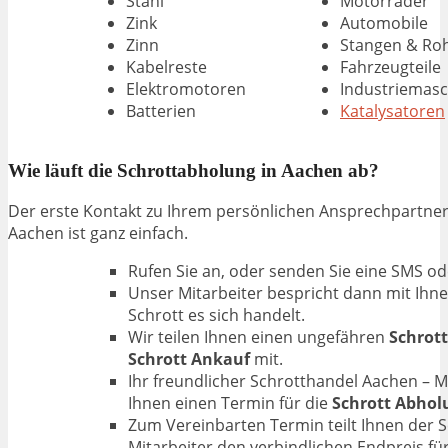
Stahl
Motorräder
Zink
Automobile
Zinn
Stangen & Ro
Kabelreste
Fahrzeugteile
Elektromotoren
Industriemas
Batterien
Katalysatoren
Wie läuft die Schrottabholung in Aachen ab?
Der erste Kontakt zu Ihrem persönlichen Ansprechpartner
Aachen ist ganz einfach.
Rufen Sie an, oder senden Sie eine SMS o
Unser Mitarbeiter bespricht dann mit Ihn
Schrott es sich handelt.
Wir teilen Ihnen einen ungefähren
Schrott
Schrott Ankauf
mit.
Ihr freundlicher Schrotthandel Aachen – M
Ihnen einen Termin für die
Schrott Abhol
Zum Vereinbarten Termin teilt Ihnen der 
Mitarbeiter den verbindlichen Endpreis fü